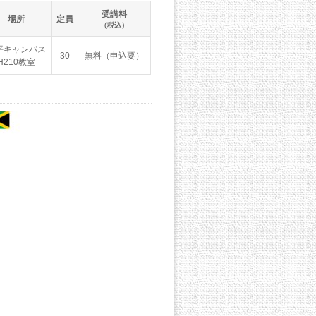
受講料
場所
定員
（税込）
平キャンパス
30
無料（申込要）
H210教室