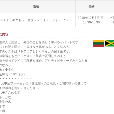
講師
日時
2018年10月7日(日)
小
ゲスト：ギエドレ・ザブラツカイテ、デイン･ミラー
13:30-15:30
な内容
国の人と交流し、外国のことを楽しく学べるイベントです。
ストの話を聞いて、多様な文化があることを知ろう。
年のゲストはリトアニアとジャマイカの留学生です。
前学習をもとに、ゲストに英語で質問してみよう。
語を使ってクイズで理解を深め、アクティビティーでみんなと友
になろう。
象：中学生
込締切：10/3（水）
＊＊＊＊＊＊＊＊＊＊＊
「お申込フォーム」の「交流館へのご意見・ご質問等」の欄にて
下の項目をお知らせください。
お子さんの名前
ふりがな
中学校名
学年
住所