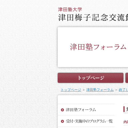
トップページ
＞
津田塾フォーラム
＞
終了
内