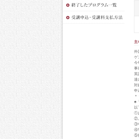
主
外
ゲ
今
事
英
達
対
申
＊
♣
以
①
②
③
④
⑤