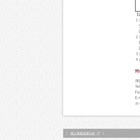
【
１
交
講
２
部
講
３
４
問
津
Te
Fa
E-
ホ
|
個人情報保護方針
|