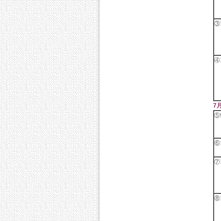
③1
④1
7
⑤9
⑥1
⑦1
⑧1