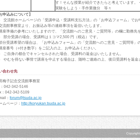
す！そんな授業が紹介できたらと考えています。
実験をしよう・手作業微分 等々
お申込みについて】
） 交流館ホームページの「受講申込・受講料支払方法」の「お申込フォーム」でお
流館事務室より、お振込み等の連絡事項を返信いたします。
座準備の参考にいたしますので、「交流館へのご意見・ご質問等」の欄に勤務先
） 部分受講の場合、受講料は１コマ2,500 円（税込）です。
分受講希望の場合は、「お申込みフォーム」の「交流館へのご意見・ご質問等」
座番号（○付き数字）をご記入の上、お申込みください。
） ご自身の都合でキャンセルされた場合、受講料の返金はいたしません。
） やむを得ない事情で講座を中止する場合は、随時ご連絡の上、後日受講料を返金
い合わせ先
田梅子記念交流館事務室
l：042-342-5146
x：042-342-5109
mail：
forum@tsuda.ac.jp
ームページ：
http://koryukan.tsuda.ac.jp
Copyright