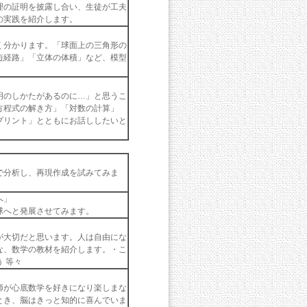
理の証明を披露し合い、生徒が工夫
の実践を紹介します。
く分かります。「球面上の三角形の
短経路」「立体の体積」など、模型
明のしかたがあるのに…」と思うこ
方程式の解き方」「対数の計算」
プリント」とともにお話ししたいと
で分析し、再現作成を試みてみま
へ」
球へと発展させてみます。
が大切だと思います。人は自由にな
な、数学の教材を紹介します。・こ
 等々
師が心底数学を好きになり楽しまな
とき、脳はきっと知的に喜んでいま