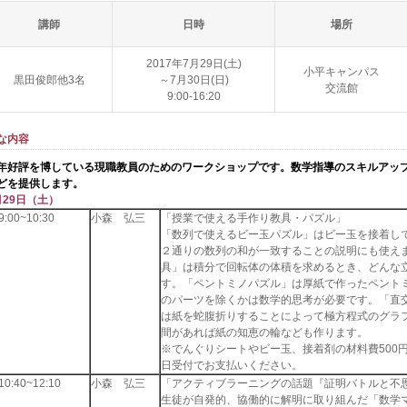
講師
日時
場所
2017年7月29日(土)
小平キャンパス
黒田俊郎他3名
～7月30日(日)
交流館
9:00-16:20
な内容
年好評を博している現職教員のためのワークショップです。数学指導のスキルアッ
どを提供します。
月29日（土）
:00~10:30
小森 弘三
「授業で使える手作り教具・パズル」
「数列で使えるビー玉パズル」はビー玉を接着し
２通りの数列の和が一致することの説明にも使え
具」は積分で回転体の体積を求めるとき、どんな
す。「ペントミノパズル」は厚紙で作ったペント
のパーツを除くかは数学的思考が必要です。「直
は紙を蛇腹折りすることによって極方程式のグラ
間があれば紙の知恵の輪なども作ります。
※でんぐりシートやビー玉、接着剤の材料費500
日受付でお支払いください。
0:40~12:10
小森 弘三
「アクティブラーニングの話題『証明バトルと不
生徒が自発的、協働的に解明に取り組んだ「数学