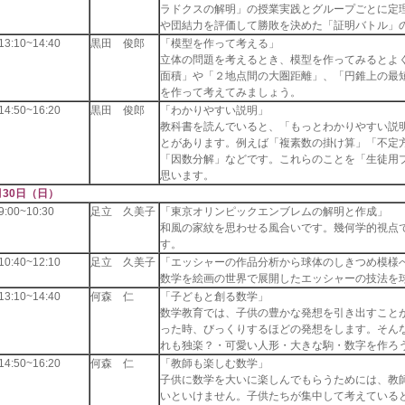
ラドクスの解明」の授業実践とグループごとに定
や団結力を評価して勝敗を決めた「証明バトル」
3:10~14:40
黒田 俊郎
「模型を作って考える」
立体の問題を考えるとき、模型を作ってみるとよ
面積」や「２地点間の大圏距離」、「円錐上の最
を作って考えてみましょう。
4:50~16:20
黒田 俊郎
「わかりやすい説明」
教科書を読んでいると、「もっとわかりやすい説
とがあります。例えば「複素数の掛け算」「不定
「因数分解」などです。これらのことを「生徒用
思います。
月30日（日）
:00~10:30
足立 久美子
「東京オリンピックエンブレムの解明と作成」
和風の家紋を思わせる風合いです。幾何学的視点
す。
0:40~12:10
足立 久美子
「エッシャーの作品分析から球体のしきつめ模様
数学を絵画の世界で展開したエッシャーの技法を
3:10~14:40
何森 仁
「子どもと創る数学」
数学教育では、子供の豊かな発想を引き出すこと
った時、びっくりするほどの発想をします。そん
れも独楽？・可愛い人形・大きな駒・数字を作ろう
4:50~16:20
何森 仁
「教師も楽しむ数学」
子供に数学を大いに楽しんでもらうためには、教
いといけません。子供たちが集中して考えている