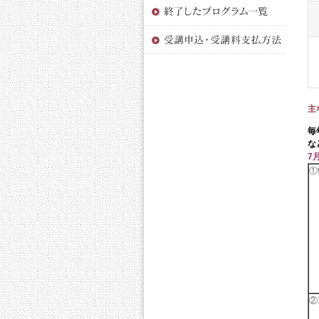
主
毎
な
7
①9
②1