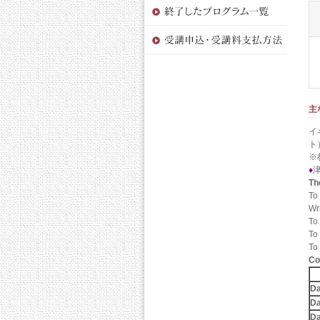
主
イ
ト
※
♦
Th
To
Wr
To
To
To
Co
Da
Da
Da