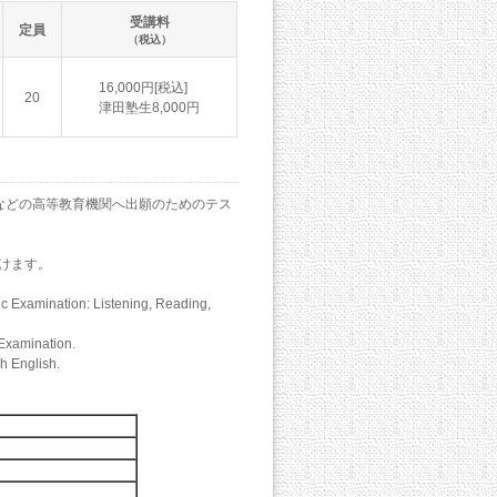
受講料
定員
（税込）
16,000円[税込]
20
津田塾生8,000円
（大学などの高等教育機関へ出願のためのテス
けます。
ic Examination: Listening, Reading,
 Examination.
sh English.