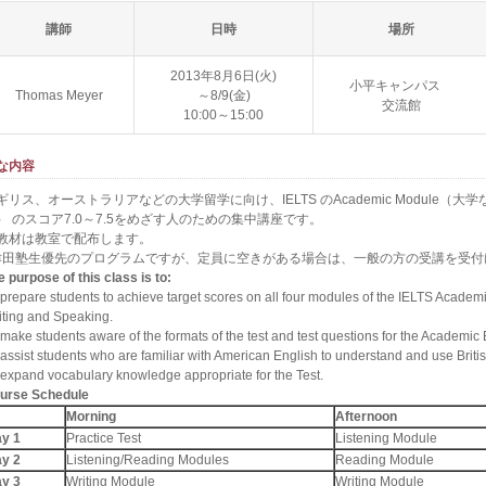
講師
日時
場所
2013年8月6日(火)
小平キャンパス
Thomas Meyer
～8/9(金)
交流館
10:00～15:00
な内容
ギリス、オーストラリアなどの大学留学に向け、IELTS のAcademic Module
） のスコア7.0～7.5をめざす人のための集中講座です。
教材は教室で配布します。
津田塾生優先のプログラムですが、定員に空きがある場合は、一般の方の受講を受付
e purpose of this class is to:
 prepare students to achieve target scores on all four modules of the IELTS Academ
iting and Speaking.
 make students aware of the formats of the test and test questions for the Academic
 assist students who are familiar with American English to understand and use Briti
 expand vocabulary knowledge appropriate for the Test.
urse Schedule
Morning
Afternoon
y 1
Practice Test
Listening Module
y 2
Listening/Reading Modules
Reading Module
y 3
Writing Module
Writing Module