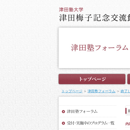
トップページ
＞
津田塾フォーラム
＞
終了
内